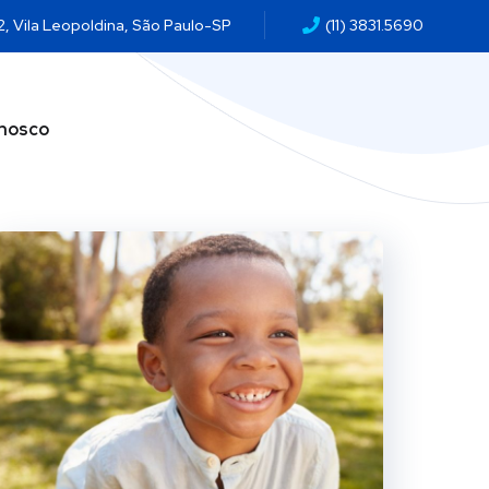
2, Vila Leopoldina, São Paulo-SP
(11) 3831.5690
onosco