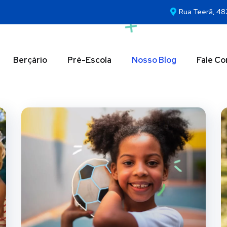
Rua Teerã, 48
Berçário
Pré-Escola
Nosso Blog
Fale C