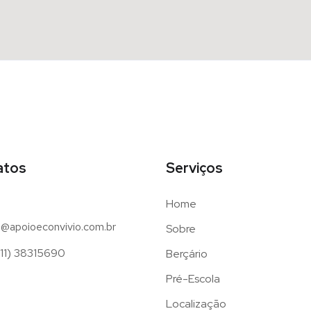
atos
Serviços
Home
@apoioeconvivio.com.br
Sobre
11) 38315690
Berçário
Pré-Escola
Localização